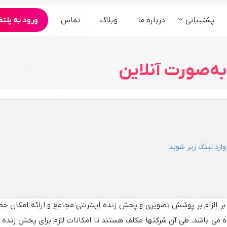
پشتیبانی
درباره ما
وبلاگ
تماس
ورود به پلتف
محصولات
ارگان و سازمان ها
کنفرانس و همایش
به‌صورت آنلاین
سامانه مجمع آنلاین شرکت ها
برنامه های تبلیغاتی
سامانه وبینار آنلاین رویدادها
سرویس ادوبی کانکت
سرویس bigbluebutton
پخش زنده °360
رد لینک زیر شوید
الزام بر پوشش تصویری و پخش زنده اینترنتی مجامع و ارائه امکان ح
ه می باشد. طی آن شرکتها مکلف هستند تا امکانات لازم برای پخش زنده 