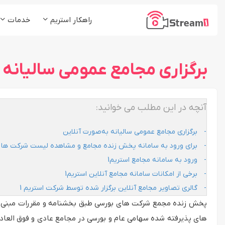
راهکار استریم
خدمات
پلتفرم استریم1
کلاس و دوره آموزشی
شرکت ها و موسسات
برگزاری مجامع عمومی سالیانه 
پخش زنده (Live Stream)
رسانه ها و مدیا
میزبانی ویدئو (VoD)
استریم چند مقصد (ReStream)
آنچه در این مطلب می خوانید:
لایو اینستاگرام (Insta Live)
برگزاری مجامع عمومی سالیانه به‌صورت آنلاین
برای ورود به سامانه پخش زنده مجامع و مشاهده لیست شرکت ها وا
ورود به سامانه مجامع استریم1
برخی از امکانات سامانه مجامع آنلاین استریم1
گالری تصاویر مجامع آنلاین برگزار شده توسط شرکت استریم 1
پخش زنده مجمع شرکت های بورسی طبق بخشنامه و مقررات مبنی بر 
های پذیرفته شده سهامی عام و بورسی در مجامع عادی و فوق العاد