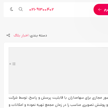
021-91300402
رم
مراسم مذهبی
خدمات اجرایی و مهندسی
رویداد ورزشی
پخش زنده اینترنتی اختصاصی
دسته بندی:
اخبار
بلاگ
رویداد هنری
خدمات اجرای لایو استریم
خدمات پوشش تصویری
خدمات اجرای رویداد آنلاین
خدمات مهندسی
ضور مجازی برای سهامداران با قابلیت پرسش و پاسخ، توسط شرکت
و پوشش تصویری مناسب را در زمان مجمع تهیه نموده و امکانات و