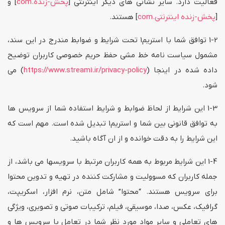
فعالیت دارد. سایر نشانی های دیگر اینترنتی [
پخش-زنده.com
] و
[
پخش-زنده اینترنتی.com
] هستند.
1-2 توافق شما با استریم1 تحت شرایط و ضوابط مندرج در این سند،
مشمول سیاست نامه خط مشی حفظ حریم خصوصی کاربران توضیح
داده شده در اینجا (
https://www.stream1.ir/privacy-policy
) می
شود.
1-3 این شرایط از لحاظ ضوابط و شرایط استفاده شما از سرویس ها
به توافق قانونی بین شما و استریم1 تبدیل شده است. مهم است که
این شرایط را به دقت خوانده و از ان آگاه باشید.
1-4 این شرایط مربوط به همه کاربران مرتبط با سرویسها می باشد، از
جمله کاربران که مسوولیت و مشارکت کننده در تهیه و تدوین محتوا
برای سرویس هستند. “محتوا” شامل متن، نرم افزار، اسکریپت،
گرافیک، عکس، صدا، موسیقی، فیلم، ترکیبات صوتی و تصویری، ویژگی
های تعاملی و سایر مواد مورد نظر شما در تعامل با سرویس ها و