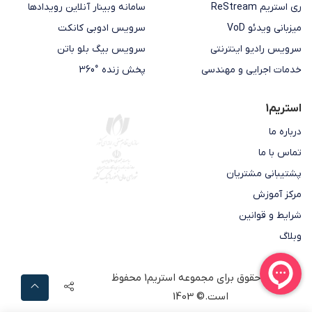
ری استریم ReStream
سامانه وبینار آنلاین رویدادها
میزبانی ویدئو VoD
سرویس ادوبی کانکت
سرویس رادیو اینترنتی
سرویس بیگ بلو باتن
خدمات اجرایی و مهندسی
پخش زنده °360
استریم1
درباره ما
تماس با ما
پشتیبانی مشتریان
مرکز آموزش
شرایط و قوانین
وبلاگ
تمامی حقوق برای مجموعه
استریم1
محفوظ
است.© 1403