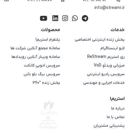
info@stream1.ir
خدمات
محصولات
پخش زنده اینترنتی اختصاصی
پلتفرم استریم1
لایو اینستاگرام
سامانه مجمع آنلاین شرکت ها
ری استریم ReStream
سامانه وبینار آنلاین رویدادها
میزبانی ویدئو VoD
سرویس ادوبی کانکت
سرویس رادیو اینترنتی
سرویس بیگ بلو باتن
خدمات اجرایی و مهندسی
پخش زنده °360
استریم1
درباره ما
تماس با ما
پشتیبانی مشتریان