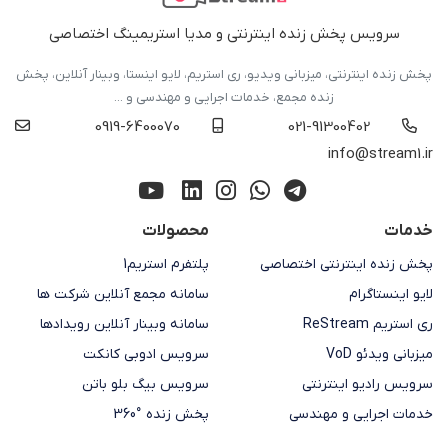
سرویس پخش زنده اینترنتی و مدیا استریمینگ اختصاصی
پخش زنده اینترنتی، میزبانی ویدیو، ری استریم، لایو اینستا، وبینار آنلاین، پخش
زنده مجمع، خدمات اجرایی و مهندسی و ...
0919-6400070
021-91300402
info@stream1.ir
خدمات
محصولات
پخش زنده اینترنتی اختصاصی
پلتفرم استریم1
لایو اینستاگرام
سامانه مجمع آنلاین شرکت ها
ری استریم ReStream
سامانه وبینار آنلاین رویدادها
میزبانی ویدئو VoD
سرویس ادوبی کانکت
سرویس رادیو اینترنتی
سرویس بیگ بلو باتن
خدمات اجرایی و مهندسی
پخش زنده °360