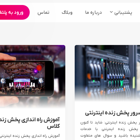
پشتیبانی
درباره ما
وبلاگ
تماس
ورود به پلتف
محصولات
ارگان و سازمان ها
کنفرانس و همایش
سامانه مجمع آنلاین شرکت ها
برنامه های تبلیغاتی
سامانه وبینار آنلاین رویدادها
سرویس ادوبی کانکت
سرویس bigbluebutton
پخش زنده °360
سرور پخش زنده اینترنتی
آموزش راه اندازی پخش زنده
ر پخش زنده اینترنتی: شاید تا کنون
کلاس
خش زنده اینترنتی یا خدمات
شنیده باشید و سوال های متفاوت
آموزش راه اندازی پخش زنده اینترنتی