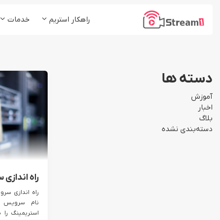
راهکار استریم
خدمات
پلتفرم استریم1
کلاس و دوره آموزشی
شرکت ها و موسسات
پخش زنده (Live Stream)
دسته ها
رسانه ها و مدیا
میزبانی ویدئو (VoD)
آموزش
استریم چند مقصد (ReStream)
اخبار
بلاگ
لایو اینستاگرام (Insta Live)
دسته‌بندی نشده
راه اندازی 
راه اندازی سرو
نام سرویس پ
استریمینگ را 