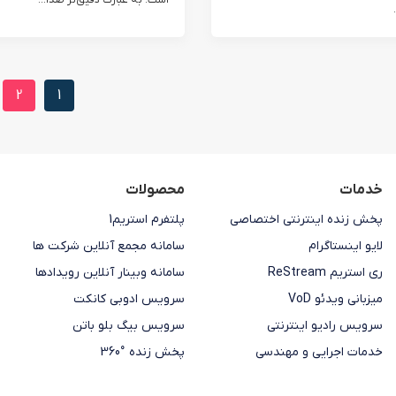
است. به عبارت دقیق‌تر صدا...
2
1
خدمات
محصولات
پخش زنده اینترنتی اختصاصی
پلتفرم استریم1
لایو اینستاگرام
سامانه مجمع آنلاین شرکت ها
ری استریم ReStream
سامانه وبینار آنلاین رویدادها
میزبانی ویدئو VoD
سرویس ادوبی کانکت
سرویس رادیو اینترنتی
سرویس بیگ بلو باتن
خدمات اجرایی و مهندسی
پخش زنده °360