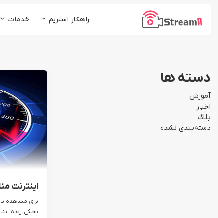
راهکار استریم
خدمات
پلتفرم استریم1
کلاس و دوره آموزشی
شرکت ها و موسسات
پخش زنده (Live Stream)
دسته ها
رسانه ها و مدیا
میزبانی ویدئو (VoD)
آموزش
استریم چند مقصد (ReStream)
اخبار
بلاگ
لایو اینستاگرام (Insta Live)
دسته‌بندی نشده
اینترنت منا
پخش زنده اینترن