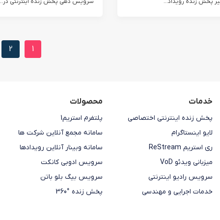
ثیر پخش زنده رویداد...
سرویس دهی پخش زنده اینترنتی در...
2
1
خدمات
محصولات
پخش زنده اینترنتی اختصاصی
پلتفرم استریم1
لایو اینستاگرام
سامانه مجمع آنلاین شرکت ها
ری استریم ReStream
سامانه وبینار آنلاین رویدادها
میزبانی ویدئو VoD
سرویس ادوبی کانکت
سرویس رادیو اینترنتی
سرویس بیگ بلو باتن
خدمات اجرایی و مهندسی
پخش زنده °360