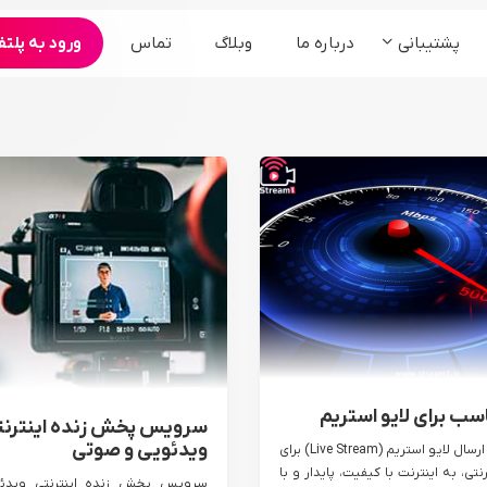
پشتیبانی
درباره ما
وبلاگ
تماس
ورود به پلتف
محصولات
ارگان و سازمان ها
کنفرانس و همایش
سامانه مجمع آنلاین شرکت ها
برنامه های تبلیغاتی
سامانه وبینار آنلاین رویدادها
سرویس ادوبی کانکت
سرویس bigbluebutton
پخش زنده °360
سب برای لایو استریم
سرویس پخش زنده اینترنت
ویدئویی و صوتی
برای مشاهده یا ارسال لایو استریم (Live Stream) برای
تی، به اینترنت با کیفیت، پایدار و با
سرویس پخش زنده اینترنتی ویدئ