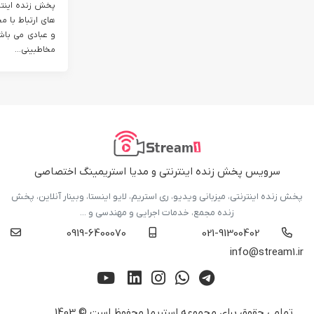
پخش زنده اینترن
های ارتباط با 
و عبادی می با
مخاطبینی...
سرویس پخش زنده اینترنتی و مدیا استریمینگ اختصاصی
پخش زنده اینترنتی، میزبانی ویدیو، ری استریم، لایو اینستا، وبینار آنلاین، پخش
زنده مجمع، خدمات اجرایی و مهندسی و ...
0919-6400070
021-91300402
info@stream1.ir
تمامی حقوق برای مجموعه
استریم1
محفوظ است.© 1403