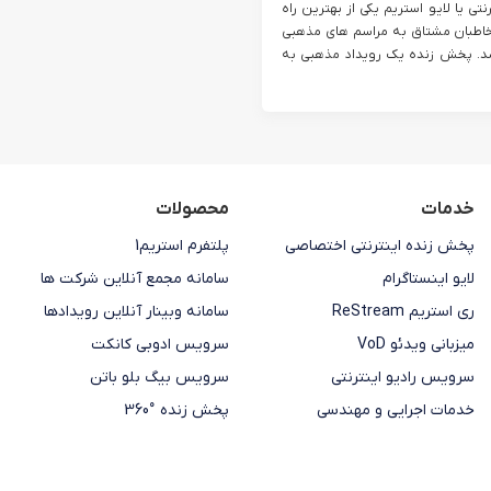
تی یا لایو استریم یکی از بهترین راه
مخاطبان مشتاق به مراسم های مذهبی
شد. پخش زنده یک رویداد مذهبی به
خدمات
محصولات
پخش زنده اینترنتی اختصاصی
پلتفرم استریم1
لایو اینستاگرام
سامانه مجمع آنلاین شرکت ها
ری استریم ReStream
سامانه وبینار آنلاین رویدادها
میزبانی ویدئو VoD
سرویس ادوبی کانکت
سرویس رادیو اینترنتی
سرویس بیگ بلو باتن
خدمات اجرایی و مهندسی
پخش زنده °360