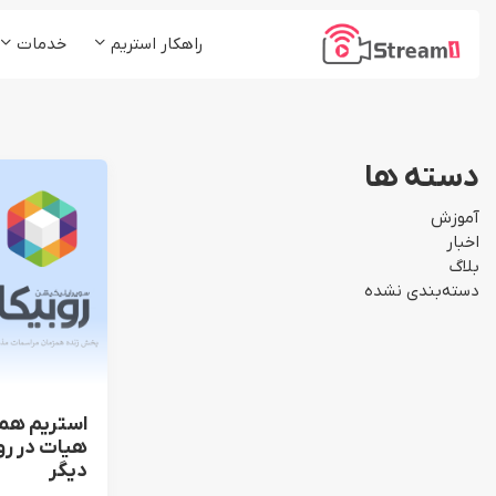
راهکار استریم
خدمات
پلتفرم استریم1
کلاس و دوره آموزشی
شرکت ها و موسسات
پخش زنده (Live Stream)
دسته ها
رسانه ها و مدیا
میزبانی ویدئو (VoD)
آموزش
استریم چند مقصد (ReStream)
اخبار
بلاگ
لایو اینستاگرام (Insta Live)
دسته‌بندی نشده
استریم هم
هیات در روب
دیگر