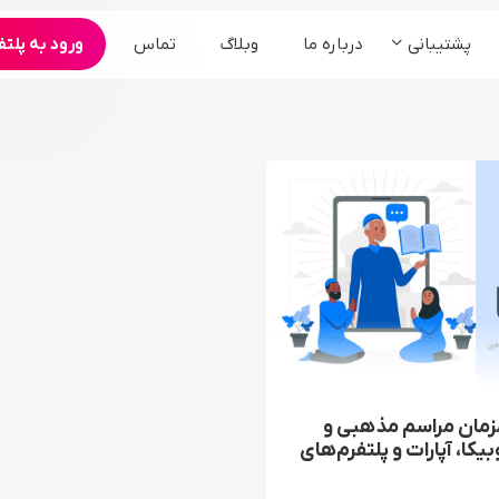
پشتیبانی
درباره ما
وبلاگ
تماس
ورود به پلتف
محصولات
ارگان و سازمان ها
کنفرانس و همایش
سامانه مجمع آنلاین شرکت ها
برنامه های تبلیغاتی
سامانه وبینار آنلاین رویدادها
سرویس ادوبی کانکت
سرویس bigbluebutton
پخش زنده °360
زمان مراسم مذهبی و
یکا، آپارات و پلتفرم‌های