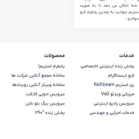
ReS) به شما امکان می دهد تا به صورت
تریم بتوانید به چندین پلتفرم لایو
ام و...
خدمات
محصولات
پخش زنده اینترنتی اختصاصی
پلتفرم استریم1
لایو اینستاگرام
سامانه مجمع آنلاین شرکت ها
ری استریم ReStream
سامانه وبینار آنلاین رویدادها
میزبانی ویدئو VoD
سرویس ادوبی کانکت
سرویس رادیو اینترنتی
سرویس بیگ بلو باتن
خدمات اجرایی و مهندسی
پخش زنده °360