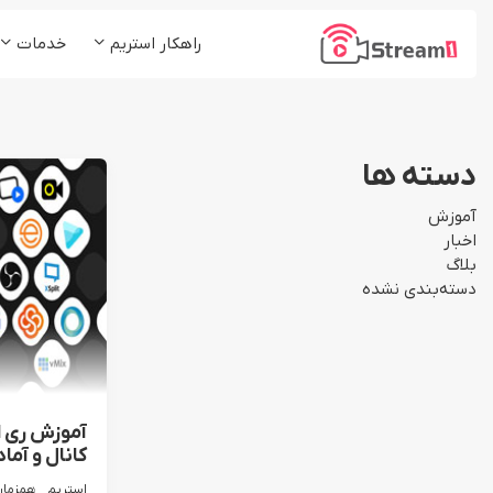
راهکار استریم
خدمات
پلتفرم استریم1
کلاس و دوره آموزشی
شرکت ها و موسسات
پخش زنده (Live Stream)
دسته ها
رسانه ها و مدیا
میزبانی ویدئو (VoD)
آموزش
استریم چند مقصد (ReStream)
اخبار
بلاگ
لایو اینستاگرام (Insta Live)
دسته‌بندی نشده
کانال و آما
استریم همزما