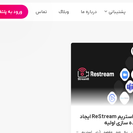
پشتیبانی
درباره ما
وبلاگ
تماس
ورود به پلتف
محصولات
ارگان و سازمان ها
کنفرانس و همایش
سامانه مجمع آنلاین شرکت ها
برنامه های تبلیغاتی
سامانه وبینار آنلاین رویدادها
سرویس ادوبی کانکت
سرویس bigbluebutton
پخش زنده °360
آموزش ری استریم ReStream ایجاد
ده سازی اولیه
ن به چند مقصد (ری استریم –