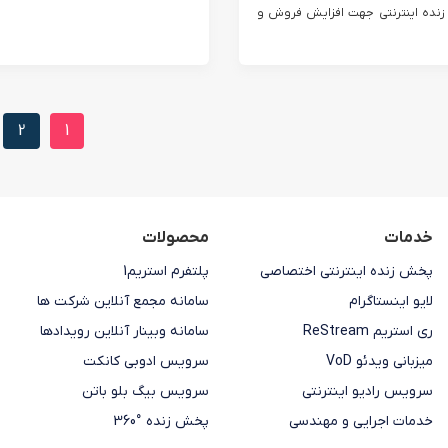
ده اینترنتی جهت افزایش فروش و
2
1
خدمات
محصولات
پخش زنده اینترنتی اختصاصی
پلتفرم استریم1
لایو اینستاگرام
سامانه مجمع آنلاین شرکت ها
ری استریم ReStream
سامانه وبینار آنلاین رویدادها
میزبانی ویدئو VoD
سرویس ادوبی کانکت
سرویس رادیو اینترنتی
سرویس بیگ بلو باتن
خدمات اجرایی و مهندسی
پخش زنده °360