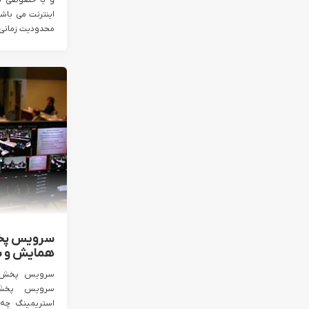
و یا خصوصی ت
اینترنت می باش
محدودیت زمانی..
سرویس پخش
همایش و س
سرویس پخش زن
سرویس پخش 
استریمینگ چه ک