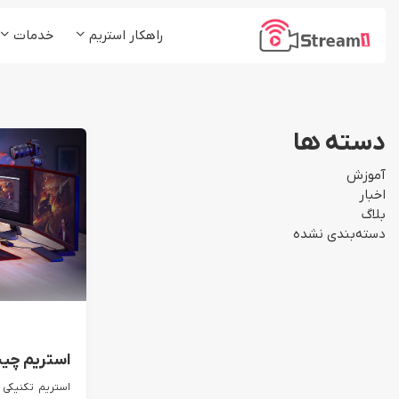
راهکار استریم
خدمات
پلتفرم استریم1
کلاس و دوره آموزشی
شرکت ها و موسسات
پخش زنده (Live Stream)
دسته ها
رسانه ها و مدیا
میزبانی ویدئو (VoD)
آموزش
استریم چند مقصد (ReStream)
اخبار
بلاگ
لایو اینستاگرام (Insta Live)
دسته‌بندی نشده
استریم چی
استریم تکنیکی