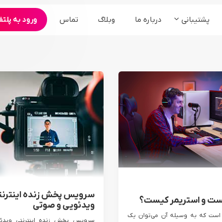
پشتیبانی
درباره ما
وبلاگ
تماس
ورود به پلتف
محصولات
ارگان و سازمان ها
کنفرانس و همایش
سامانه مجمع آنلاین شرکت ها
برنامه های تبلیغاتی
سامانه وبینار آنلاین رویدادها
سرویس ادوبی کانکت
سرویس bigbluebutton
پخش زنده °360
سرویس پخش زنده اینترنت
ست و استریمر کیست؟
ویدئویی و صوتی
 است که به وسیله آن می‌توان یک
سرویس پخش زنده اینترنتی ویدئ