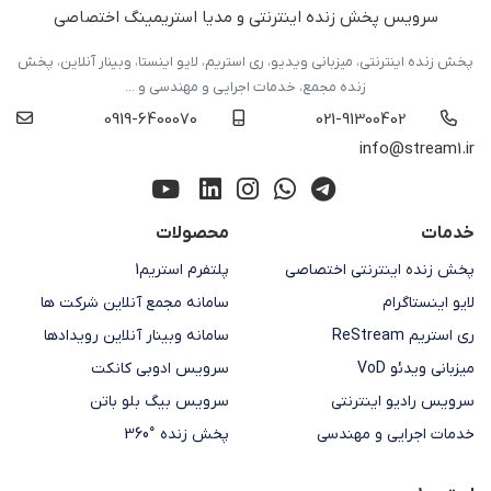
سرویس پخش زنده اینترنتی و مدیا استریمینگ اختصاصی
پخش زنده اینترنتی، میزبانی ویدیو، ری استریم، لایو اینستا، وبینار آنلاین، پخش
زنده مجمع، خدمات اجرایی و مهندسی و ...
0919-6400070
021-91300402
info@stream1.ir
خدمات
محصولات
پخش زنده اینترنتی اختصاصی
پلتفرم استریم1
لایو اینستاگرام
سامانه مجمع آنلاین شرکت ها
ری استریم ReStream
سامانه وبینار آنلاین رویدادها
میزبانی ویدئو VoD
سرویس ادوبی کانکت
سرویس رادیو اینترنتی
سرویس بیگ بلو باتن
خدمات اجرایی و مهندسی
پخش زنده °360