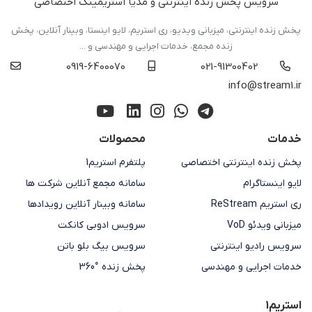
سرویس پخش زنده اینترنتی و مدیا استریمینگ اختصاصی
پخش زنده اینترنتی، میزبانی ویدیو، ری استریم، لایو اینستا، وبینار آنلاین، پخش
زنده مجمع، خدمات اجرایی و مهندسی و ...
0919-6400070
021-91300402
info@stream1.ir
خدمات
محصولات
پخش زنده اینترنتی اختصاصی
پلتفرم استریم1
لایو اینستاگرام
سامانه مجمع آنلاین شرکت ها
ری استریم ReStream
سامانه وبینار آنلاین رویدادها
میزبانی ویدئو VoD
سرویس ادوبی کانکت
سرویس رادیو اینترنتی
سرویس بیگ بلو باتن
خدمات اجرایی و مهندسی
پخش زنده °360
استریم1