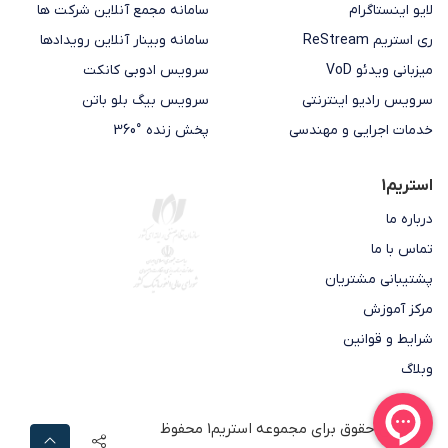
لایو اینستاگرام
سامانه مجمع آنلاین شرکت ها
ری استریم ReStream
سامانه وبینار آنلاین رویدادها
میزبانی ویدئو VoD
سرویس ادوبی کانکت
سرویس رادیو اینترنتی
سرویس بیگ بلو باتن
خدمات اجرایی و مهندسی
پخش زنده °360
استریم1
درباره ما
تماس با ما
پشتیبانی مشتریان
مرکز آموزش
شرایط و قوانین
وبلاگ
تمامی حقوق برای مجموعه
استریم1
محفوظ