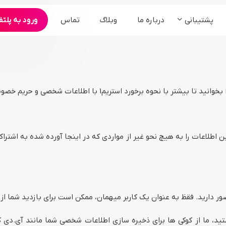
پشتیبانی
درباره ما
وبلاگ
تماس
ورود به پلتف
محصولات
ارگان و سازمان ها
کنفرانس و همایش
سامانه مجمع آنلاین شرکت ها
برنامه های تبلیغاتی
سامانه وبینار آنلاین رویدادها
سرویس ادوبی کانکت
سرویس bigbluebutton
پخش زنده °360
 اگر به عنوان یک کاربر ثبت نام کرده و عضوی از استریم1 هستید، ما از کوکی ها برای ذخیره سازی اط