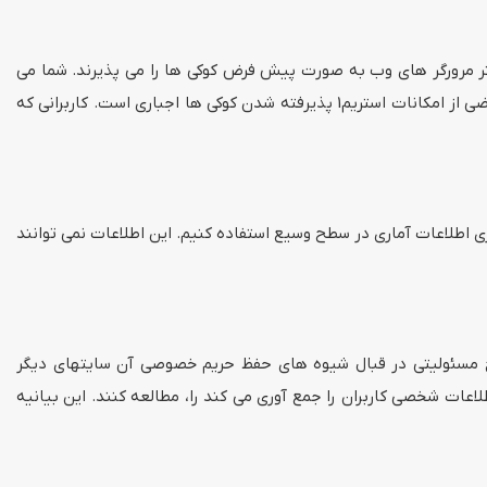
شتر مرورگر های وب به صورت پیش فرض کوکی ها را می پذیرند. شما می
توانید به مرورگر وب خود دستور دهید که به هنگام دریافت کوکی به شما اطلاع دهد و این اجازه را بدهد که آن را پذیرفته یا رد کنید. برای بعضی از امکانات استریم1 پذیرفته شدن کوکی ها اجباری است. کاربرانی که
 و جمع آوری اطلاعات آماری در سطح وسیع استفاده کنیم. این اطلاعات نمی توانند
نی مختلف، وبسایت استریم1 ممکن است شامل پیوندهایی (link) به دیگر وبسایت ها باشد. آگاه باشید که ما، استریم1، هیچ مسئولیتی در قبال شیوه های حفظ حریم خصوصی آن سایتهای دیگر
عات شخصی کاربران را جمع آوری می کند را، مطالعه کنند. این بیانیه