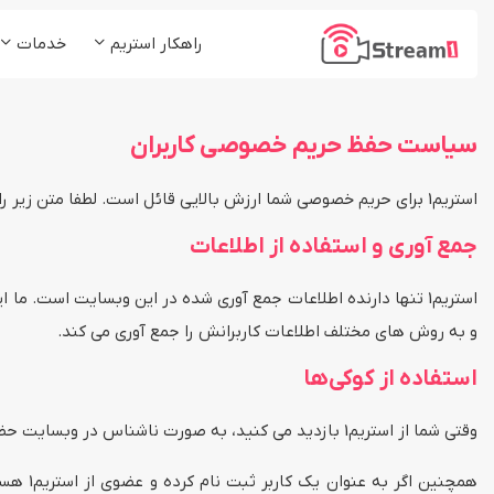
راهکار استریم
خدمات
پلتفرم استریم1
کلاس و دوره آموزشی
شرکت ها و موسسات
سیاست حفظ حریم خصوصی کاربران
پخش زنده (Live Stream)
رسانه ها و مدیا
میزبانی ویدئو (VoD)
استریم1 برای حریم خصوصی شما ارزش بالایی قائل است. لطفا متن زیر را بخوانید تا بیشتر با نحوه برخورد استریم1 با اطلاعات شخصی و حریم خصوصی شما آشنا شوید.
استریم چند مقصد (ReStream)
جمع آوری و استفاده از اطلاعات
لایو اینستاگرام (Insta Live)
و به روش های مختلف اطلاعات کاربرانش را جمع آوری می کند.
استفاده از کوکی‌ها
وقتی شما از استریم1 بازدید می کنید، به صورت ناشناس در وبسایت حضور دارید. فقظ به عنوان یک کاربر میهمان، ممکن است برای بازدید شما از کوکی استفاده کنیم.
همچنین