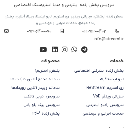
سرویس پخش زنده اینترنتی و مدیا استریمینگ اختصاصی
پخش زنده اینترنتی، میزبانی ویدیو، ری استریم، لایو اینستا، وبینار آنلاین، پخش
زنده مجمع، خدمات اجرایی و مهندسی و ...
0919-6400070
021-91300402
info@stream1.ir
خدمات
محصولات
پخش زنده اینترنتی اختصاصی
پلتفرم استریم1
لایو اینستاگرام
سامانه مجمع آنلاین شرکت ها
ری استریم ReStream
سامانه وبینار آنلاین رویدادها
میزبانی ویدئو VoD
سرویس ادوبی کانکت
سرویس رادیو اینترنتی
سرویس بیگ بلو باتن
خدمات اجرایی و مهندسی
پخش زنده °360