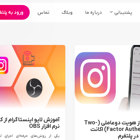
پشتیبانی
درباره ما
وبلاگ
تماس
ورود به پلتف
محصولات
ارگان و سازمان ها
کنفرانس و همایش
سامانه مجمع آنلاین شرکت ها
برنامه های تبلیغاتی
سامانه وبینار آنلاین رویدادها
سرویس ادوبی کانکت
سرویس bigbluebutton
پخش زنده °360
آموزش لایو اینستاگرام از کا
آموزش احراز هویت دوعاملی (Two-
نرم افزار OBS
Factor Authentication) اکانت
در پلتفرم
یکی از روش‌های حرفه‌ای اجرای لای