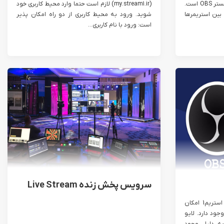
راه‌اندازی لایو از طریق نرم افزار برودکستر OBS است.
(my.stream1.ir) لازم است حتما وارد محیط کاربری خود
 بین استریمرها
شوید. ورود به محیط کاربری از دو راه امکان پذیر
است: ورود با نام کاربری...
سرویس پخش زنده Live Stream
در سرویس لایو اینستاگرام پلتفرم استریم1 امکان
ام حرفه ای لایو با نرم افزار OBS وجود دارد. لایو