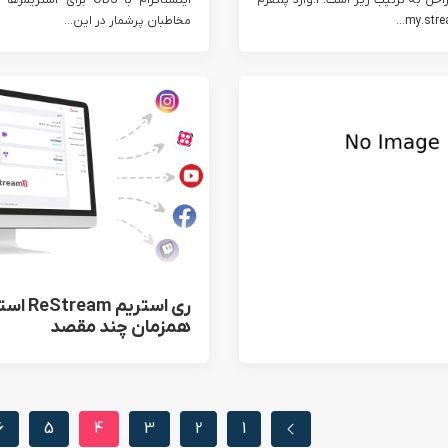
حساب کاربری مراحل به ترتیب زیر است: 1.وارد پلتفرم
اینستاگرام با OBS برای اس
مخاطبان پرشمار در این...
ری استریم eam
همزمان چند مقصد
6
5
4
3
2
1