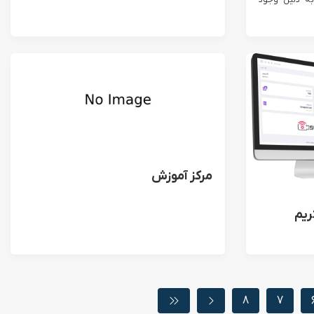
تریمرها به دلیل وجود
مرکز آموزش
ReStr استریم
8
7