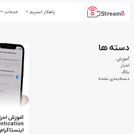
راهکار استریم
خدمات
پلتفرم استریم1
کلاس و دوره آموزشی
شرکت ها و موسسات
پخش زنده (Live Stream)
دسته ها
رسانه ها و مدیا
میزبانی ویدئو (VoD)
آموزش
استریم چند مقصد (ReStream)
اخبار
بلاگ
لایو اینستاگرام (Insta Live)
دسته‌بندی نشده
اینستاگرام 