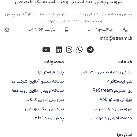
سرویس پخش زنده اینترنتی و مدیا استریمینگ اختصاصی
پخش زنده اینترنتی، میزبانی ویدیو، ری استریم، لایو اینستا، وبینار آنلاین، پخش
زنده مجمع، خدمات اجرایی و مهندسی و ...
0919-6400070
021-91300402
info@stream1.ir
خدمات
محصولات
پخش زنده اینترنتی اختصاصی
پلتفرم استریم1
لایو اینستاگرام
سامانه مجمع آنلاین شرکت ها
ری استریم ReStream
سامانه وبینار آنلاین رویدادها
میزبانی ویدئو VoD
سرویس ادوبی کانکت
سرویس رادیو اینترنتی
سرویس بیگ بلو باتن
خدمات اجرایی و مهندسی
پخش زنده °360
استریم1