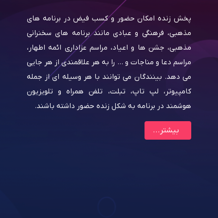
جدید
، همایش
پخش زنده امکان حضور و کسب فیض در برنامه های
پخش زنده
 راه دور
مذهبی، فرهنگی و عبادی مانند برنامه های سخنرانی
امکان را
ا به آن
مذهبی، جشن ها و اعیاد، مراسم عزاداری ائمه اطهار،
خدمات خو
اطب در
مراسم دعا و مناجات و … را به هر علاقمندی از هر جایی
کنندگان 
یتوانند
می دهد. بینندگان می توانند با هر وسیله ای از جمله
باشند مع
کنند، از
کامپیوتر، لپ تاپ، تبلت، تلفن همراه و تلویزیون
تجربه تج
مراه و
هوشمند در برنامه به شکل زنده حضور داشته باشند.
در حال ب
بیشتر...
محصول و
بینندگان 
لپ تاپ، 
برنامه را
بیشتر