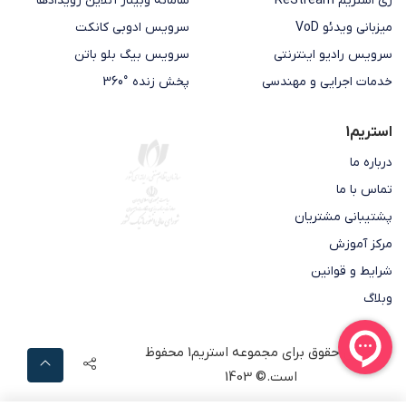
ری استریم ReStream
سامانه وبینار آنلاین رویدادها
میزبانی ویدئو VoD
سرویس ادوبی کانکت
سرویس رادیو اینترنتی
سرویس بیگ بلو باتن
خدمات اجرایی و مهندسی
پخش زنده °360
استریم1
درباره ما
تماس با ما
پشتیبانی مشتریان
مرکز آموزش
شرایط و قوانین
وبلاگ
تمامی حقوق برای مجموعه
استریم1
محفوظ
است.© 1403