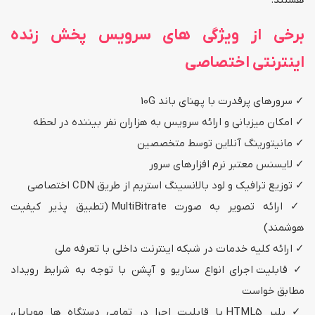
هستند.
برخی از ویژگی های سرویس پخش زنده
اینترنتی اختصاصی
سرورهای پرقدرت با پهنای باند 10G
امکان میزبانی و ارائه سرویس به هزاران نفر بیننده در لحظه
مانیتورینگ آنلاین توسط متخصصین
لایسنس معتبر نرم افزارهای سرور
توزیع ترافیک و لود بالانسینگ استریم از طریق CDN اختصاصی
ارائه تصویر به صورت MultiBitrate (تطبیق پذیر کیفیت
هوشمند)
ارائه کلیه خدمات در شبکه اینترنت داخلی با تعرفه ملی
قابلیت اجرای انواع سناریو و آپشن با توجه به شرایط رویداد
مطابق خواست
پلیر HTML5 با قابلیت اجرا در تمامی دستگاه ها موبایل،