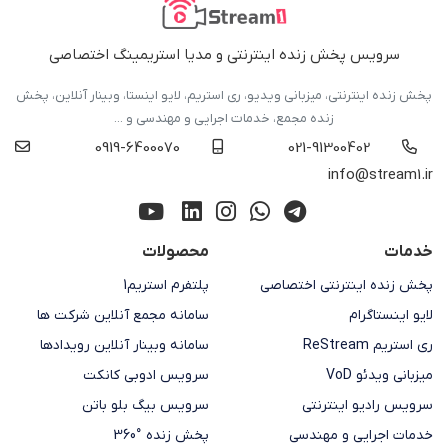
سرویس پخش زنده اینترنتی و مدیا استریمینگ اختصاصی
پخش زنده اینترنتی، میزبانی ویدیو، ری استریم، لایو اینستا، وبینار آنلاین، پخش
زنده مجمع، خدمات اجرایی و مهندسی و ...
0919-6400070
021-91300402
info@stream1.ir
خدمات
محصولات
پخش زنده اینترنتی اختصاصی
پلتفرم استریم1
لایو اینستاگرام
سامانه مجمع آنلاین شرکت ها
ری استریم ReStream
سامانه وبینار آنلاین رویدادها
میزبانی ویدئو VoD
سرویس ادوبی کانکت
سرویس رادیو اینترنتی
سرویس بیگ بلو باتن
خدمات اجرایی و مهندسی
پخش زنده °360