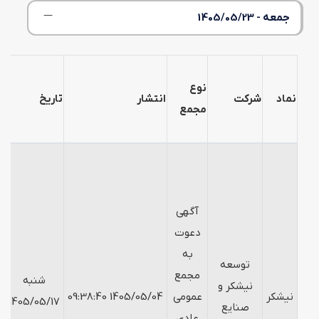
جمعه - 1405/05/23
نوع
نماد
شرکت
انتشار
تاریخ
ز
مجمع
آگهی
دعوت
به
توسعه
مجمع
شنبه
نیشکر و
نیشکر
عمومی
1405/05/04 09:38:40
0
1405/05/17
صنایع
عادی