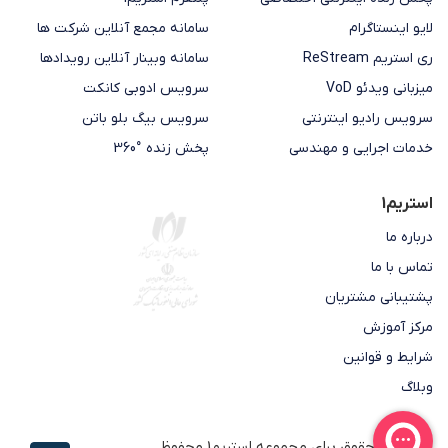
لایو اینستاگرام
سامانه مجمع آنلاین شرکت ها
ری استریم ReStream
سامانه وبینار آنلاین رویدادها
میزبانی ویدئو VoD
سرویس ادوبی کانکت
سرویس رادیو اینترنتی
سرویس بیگ بلو باتن
خدمات اجرایی و مهندسی
پخش زنده °360
استریم1
درباره ما
تماس با ما
پشتیبانی مشتریان
مرکز آموزش
شرایط و قوانین
وبلاگ
تمامی حقوق برای مجموعه
استریم1
محفوظ