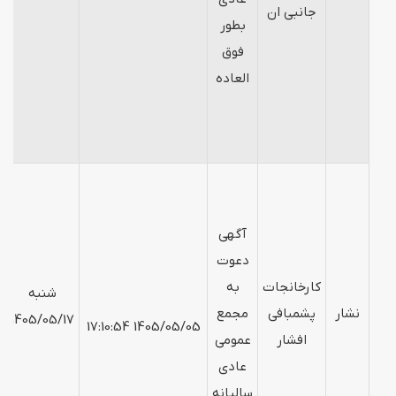
جانبی ان
بطور
فوق
العاده
آگهی
دعوت
کارخانجات
به
شنبه
نشار
پشمبافی
مجمع
1405/05/17
1405/05/05 17:10:54
افشار
عمومی
عادی
سالیانه